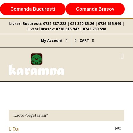
Skip
Comanda Bucuresti
Comanda Brasov
to
content
Livrari Bucuresti:
0732.387.228
|
021 320.85.26
|
0736.615.949
|
Livrari Brasov:
0736.615.947
|
0742.230.598
My Account
CART
Lacto-Vegetarian?
(48)
Da