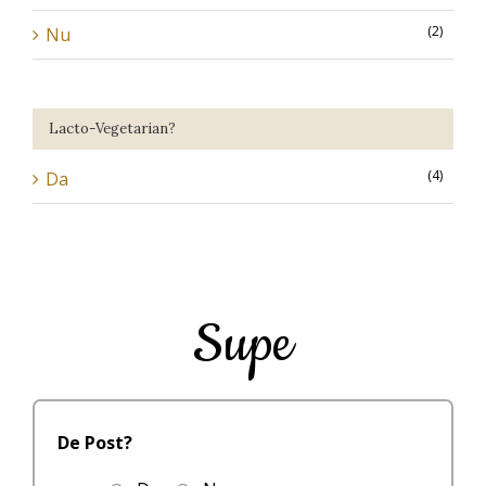
(2)
Nu
Lacto-Vegetarian?
(4)
Da
Supe
De Post?