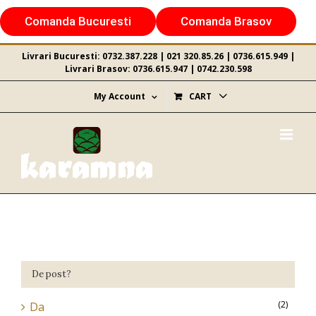
Skip
Comanda Bucuresti
Comanda Brasov
to
content
Livrari Bucuresti:
0732.387.228
|
021 320.85.26
|
0736.615.949
|
Livrari Brasov:
0736.615.947
|
0742.230.598
My Account
CART
De post?
(2)
Da