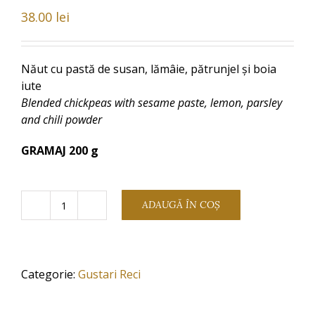
38.00
lei
Năut cu pastă de susan, lămâie, pătrunjel și boia
iute
Blended chickpeas with sesame paste, lemon, parsley
and chili powder
GRAMAJ 200 g
ADAUGĂ ÎN COȘ
Cantitate
HOUMMUS
BEIRUTY
Categorie:
Gustari Reci