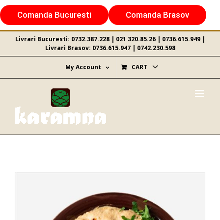
Skip
Comanda Bucuresti
Comanda Brasov
to
content
Livrari Bucuresti:
0732.387.228
|
021 320.85.26
|
0736.615.949
|
Livrari Brasov:
0736.615.947
|
0742.230.598
My Account
CART